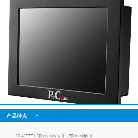
产品特点
10.4" TFT LCD display with LED backlight